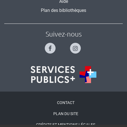
Aide
Plan des bibliothèques
Suivez-nous
Menu
CONTACT
Pied
PLAN DU SITE
de
CRÉDITS ET MENTIONS LÉGALES