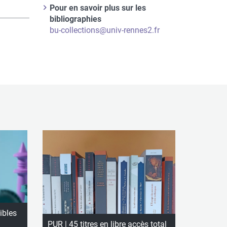
Informations
Fonction
Pour en savoir plus sur les
du
du
bibliographies
contact
contact
Courriel
bu-collections@univ-rennes2.fr
ibles
PUR | 45 titres en libre accès total