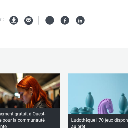
 :
Twitter
Facebook
Linked
Version
in
imprimable
ement gratuit à Ouest-
e pour la communauté
Ludothèque | 70 jeux dispon
ante
au prêt