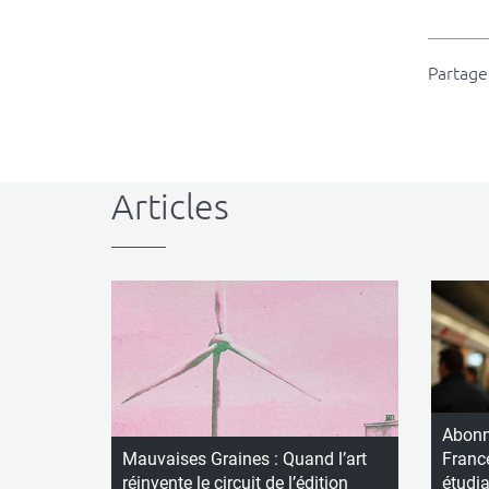
Partager
Articles
Abonn
Mauvaises Graines : Quand l’art
Franc
réinvente le circuit de l’édition
étudi