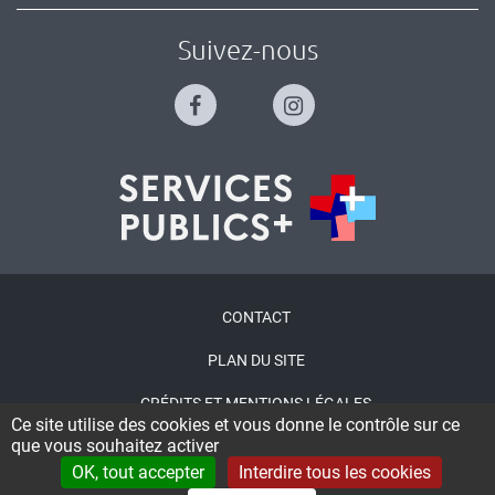
Suivez-nous
Menu
CONTACT
Pied
PLAN DU SITE
de
CRÉDITS ET MENTIONS LÉGALES
page
Ce site utilise des cookies et vous donne le contrôle sur ce
que vous souhaitez activer
ACCESSIBILITÉ : NON CONFORME
OK, tout accepter
Interdire tous les cookies
CONNEXION