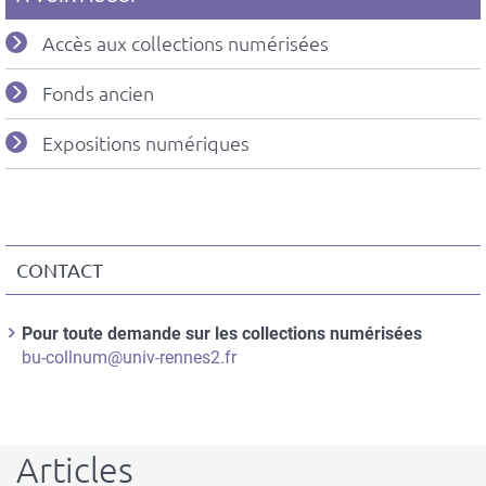
Accès aux collections numérisées
Fonds ancien
Expositions numériques
CONTACT
Contact
Informations
Nom
Pour toute demande sur les collections numérisées
du
du
Courriel
bu-collnum@univ-rennes2.fr
contact
contact
Articles