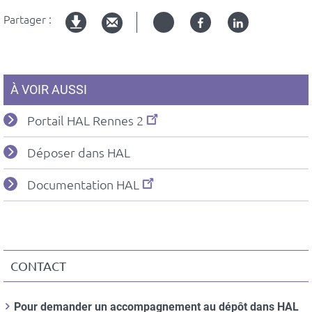
Partager :
Twitter
Facebook
Linked
Version
in
imprimable
À VOIR AUSSI
Portail HAL Rennes 2
Déposer dans HAL
Documentation HAL
CONTACT
Contact
Informations
Nom
Pour demander un accompagnement au dépôt dans HAL