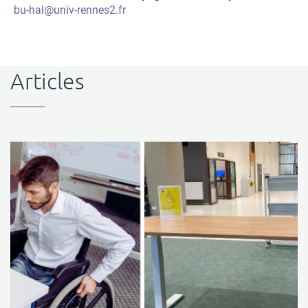
du
du
Courriel
bu-hal@univ-rennes2.fr
contact
contact
Articles