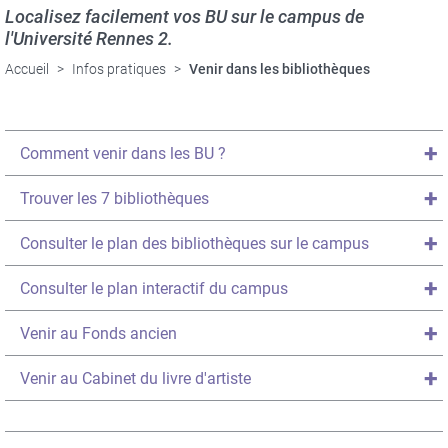
Localisez facilement vos BU sur le campus de
l'Université Rennes 2.
Accueil
Infos pratiques
Venir dans les bibliothèques
Titre
Comment venir dans les BU ?
du
texte
Titre
Trouver les 7 bibliothèques
dépliable
du
texte
Titre
Consulter le plan des bibliothèques sur le campus
dépliable
du
texte
Titre
Consulter le plan interactif du campus
dépliable
du
texte
Titre
Venir au Fonds ancien
dépliable
du
texte
Titre
Venir au Cabinet du livre d'artiste
dépliable
du
texte
dépliable