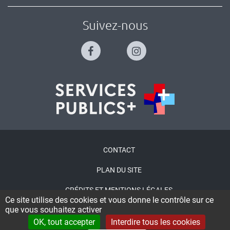
Suivez-nous
Menu
CONTACT
Pied
PLAN DU SITE
de
CRÉDITS ET MENTIONS LÉGALES
page
Ce site utilise des cookies et vous donne le contrôle sur ce
que vous souhaitez activer
ACCESSIBILITÉ : NON CONFORME
OK, tout accepter
Interdire tous les cookies
CONNEXION