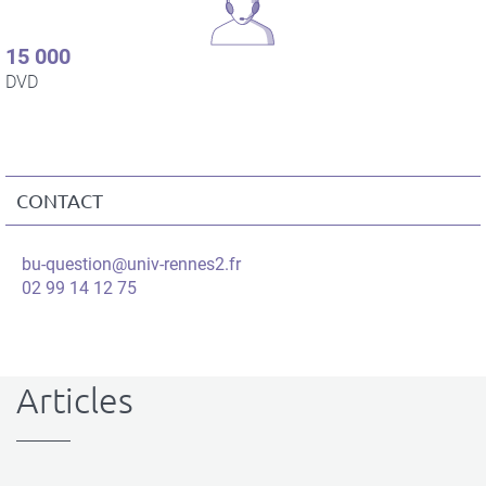
15 000
DVD
CONTACT
Contact
Informations
Courriel
bu-question@univ-rennes2.fr
du
Téléphone
02 99 14 12 75
contact
Articles