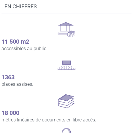
EN CHIFFRES
Contenu
Contenu
du
du
bloc
bloc
11 500 m2
accessibles au public.
1363
places assises.
18 000
mètres linéaires de documents en libre accès.