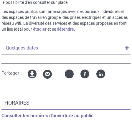
la possibilité d'en consulter sur place.
Les espaces publics sont aménagés avec des bureaux individuels et
des espaces de travail en groupe, des prises électriques et un accès au
réseau wifi. La diversité des services et des espaces proposés en font
un lieu idéal pour
étudier
et se
détendre
.
Titre
Quelques dates
du
texte
dépliable
Partager :
Twitter
Facebook
Linked
Version
in
imprimable
Blocs
personnalisables
HORAIRES
Contenu
Consulter les horaires d'ouverture au public
du
bloc