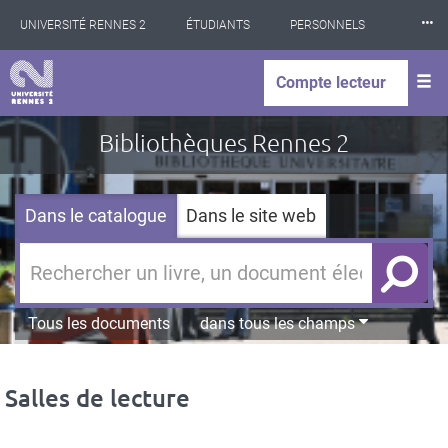
Panneau de gestion des cookies
Aller
⸱⸱⸱
UNIVERSITÉ RENNES 2
ÉTUDIANTS
PERSONNELS
au
contenu
principal
INTERNATIONAL
PROFESSIONNELS
BIBLIOTHÈQUES
Compte lecteur
Image
LES NOUVELLES DE RENNES 2
Bibliothèques Rennes 2
de
couverture
par
défaut
Dans le catalogue
Dans le site web
Tous les documents
dans tous les champs
Salles de lecture