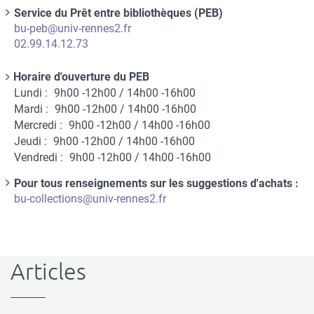
Contact
Informations
Fonction
Service du Prêt entre bibliothèques (PEB)
du
du
Courriel
bu-peb@univ-rennes2.fr
contact
contact
Téléphone
02.99.14.12.73
Horaire d'ouverture du PEB
Titre
Lundi :
9h00 -12h00 / 14h00 -16h00
du
Horaire
Mardi :
9h00 -12h00 / 14h00 -16h00
paragraphe
d'ouverture
Mercredi :
9h00 -12h00 / 14h00 -16h00
au
Jeudi :
9h00 -12h00 / 14h00 -16h00
public
Vendredi :
9h00 -12h00 / 14h00 -16h00
Informations
Fonction
Pour tous renseignements sur les suggestions d'achats :
du
du
Courriel
bu-collections@univ-rennes2.fr
contact
contact
Articles