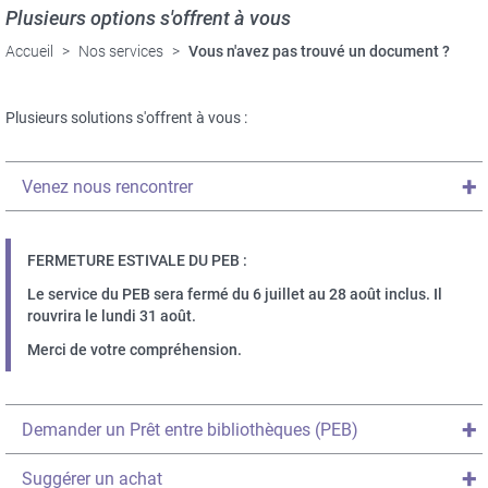
Plusieurs options s'offrent à vous
Accueil
Nos services
Vous n'avez pas trouvé un document ?
Plusieurs solutions s'offrent à vous :
Titre
Venez nous rencontrer
du
texte
dépliable
Texte
FERMETURE ESTIVALE DU PEB :
important
Le service du PEB sera fermé du 6 juillet au 28 août inclus. Il
rouvrira le lundi 31 août.
Merci de votre compréhension.
Titre
Demander un Prêt entre bibliothèques (PEB)
du
texte
Titre
Suggérer un achat