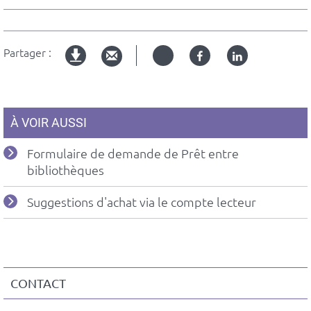
dépliable
du
texte
dépliable
Partager :
Twitter
Facebook
Linked
Version
in
imprimable
À VOIR AUSSI
Formulaire de demande de Prêt entre
bibliothèques
Suggestions d'achat via le compte lecteur
CONTACT