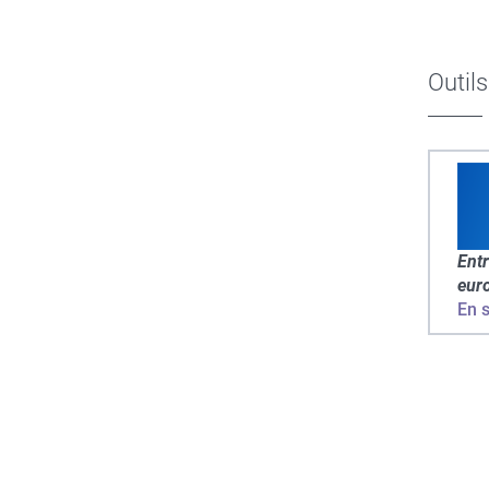
Outils
Ent
eur
En s