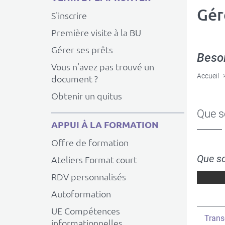
Gér
S'inscrire
Première visite à la BU
Gérer ses prêts
Beso
Vous n'avez pas trouvé un
Accueil
document ?
Obtenir un quitus
Que s
APPUI À LA FORMATION
Offre de formation
Que so
Ateliers Format court
RDV personnalisés
Autoformation
UE Compétences
Titre
Transc
informationnelles