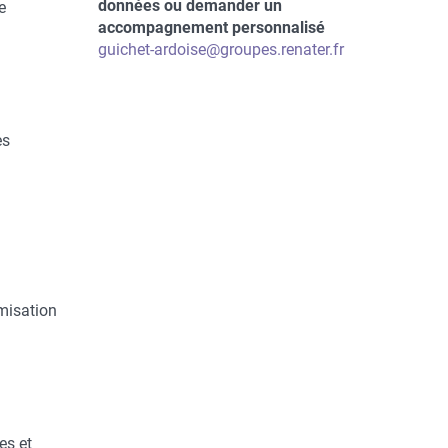
du
du
données ou demander un
e
contact
contact
accompagnement personnalisé
Courriel
guichet-ardoise@groupes.renater.fr
es
misation
es et