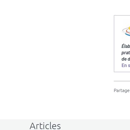
Élab
prat
de d
En s
Partager
Articles