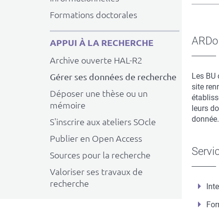
du
Formations doctorales
texte
dépli
ARDo
APPUI À LA RECHERCHE
Archive ouverte HAL-R2
Les BU 
Gérer ses données de recherche
site re
Déposer une thèse ou un
établiss
mémoire
leurs d
donnée.
S'inscrire aux ateliers SOcle
Publier en Open Access
Servi
Sources pour la recherche
Valoriser ses travaux de
recherche
Int
For