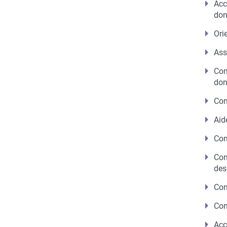
Acc
do
Ori
Ass
Con
don
Con
Aid
Con
Con
des
Con
Con
Acc