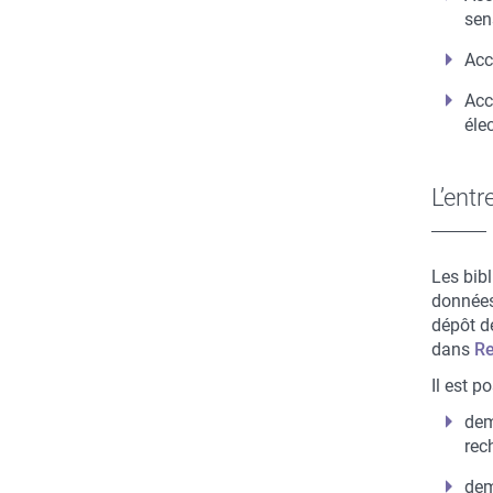
sen
Acc
Acc
éle
L’ent
Les bib
données
dépôt d
dans
Re
Il est p
dem
rec
dem