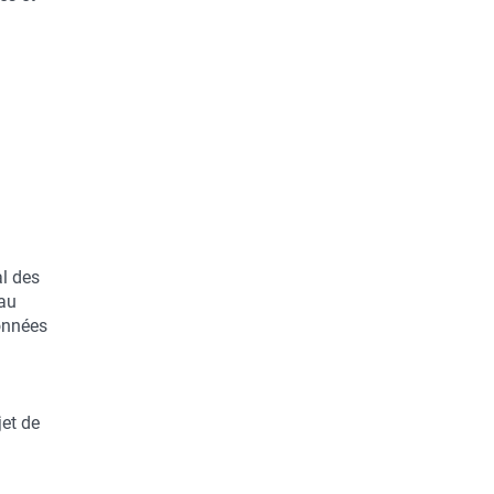
al des
 au
données
jet de