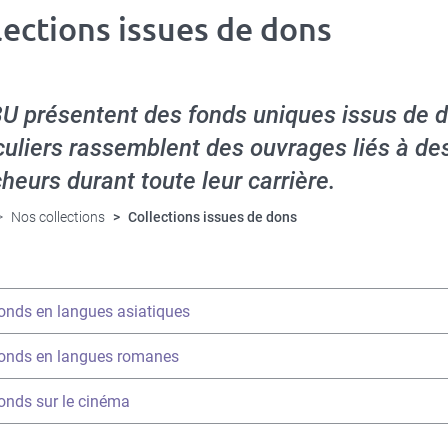
lections issues de dons
U présentent des fonds uniques issus de d
culiers rassemblent des ouvrages liés à d
heurs durant toute leur carrière.
Nos collections
Collections issues de dons
onds en langues asiatiques
onds en langues romanes
able
onds sur le cinéma
able