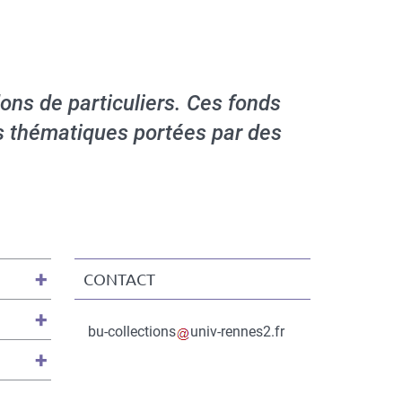
ons de particuliers. Ces fonds
es thématiques portées par des
CONTACT
Contact
Informations
Courriel
bu-collections
univ-rennes2.fr
du
contact