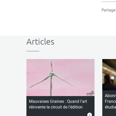
dépli
Partager
Articles
Abonn
Mauvaises Graines : Quand l’art
Franc
réinvente le circuit de l’édition
étudi