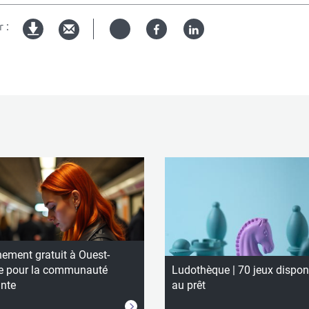
able
 :
Twitter
Facebook
Linked
Version
in
imprimable
ement gratuit à Ouest-
e pour la communauté
Ludothèque | 70 jeux dispon
ante
au prêt