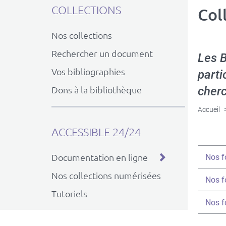
COLLECTIONS
Col
Nos collections
Rechercher un document
Les B
Vos bibliographies
parti
cherc
Dons à la bibliothèque
Accueil
ACCESSIBLE 24/24
Titre
Documentation en ligne
Nos f
du
Nos collections numérisées
texte
Titre
Nos f
dépli
du
Tutoriels
texte
Titre
Nos f
dépli
du
texte